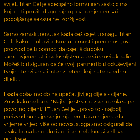
svijet. Titan Gel je specijalno formuliran sastojcima
koji će ti pružiti dugotrajno povećanje penisa i
poboljšanje seksualne izdržljivosti.
Samo zamisli trenutak kada ćeš osjetiti snagu Titan
Gela kako te obavija. Kroz upornost i predanost, ovaj
proizvod će ti pomoći da osjetiš duboku
samouvjerenost i zadovoljstvo koje si oduvijek želio.
Možeš biti siguran da će tvoji partneri biti oduševljeni
tvojim tenzijama i intenzitetom koji ćete zajedno
dijeliti.
I sada dolazimo do najupečatljivijeg dijela - cijene.
Znaš kako se kaže: "Najbolje stvari u životu dolaze po
povoljnoj cijeni." I Titan Gel je upravo to - najbolji
proizvod po najpovoljnijoj cijeni. Razumijemo da
vrijeme vrijedi više od novca, stoga smo osigurali da
svaka kuna koju uložiš u Titan Gel donosi vidljive
rezultate.