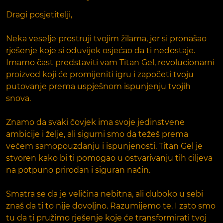
Dragi posjetitelji,
Neka veselje prostruji tvojim žilama, jer si pronašao
rješenje koje si oduvijek osjećao da ti nedostaje.
Imamo čast predstaviti vam Titan Gel, revolucionarni
proizvod koji će promijeniti igru i započeti tvoju
putovanje prema uspješnom ispunjenju tvojih
snova.
Znamo da svaki čovjek ima svoje jedinstvene
ambicije i želje, ali sigurni smo da težeš prema
većem samopouzdanju i ispunjenosti. Titan Gel je
stvoren kako bi ti pomogao u ostvarivanju tih ciljeva
na potpuno prirodan i siguran način.
Smatra se da je veličina nebitna, ali duboko u sebi
znaš da ti to nije dovoljno. Razumijemo te. I zato smo
tu da ti pružimo rješenje koje će transformirati tvoj