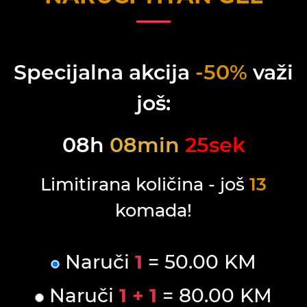
Specijalna akcija
-50%
važi
još:
08
h
08
min
25
sek
Limitirana količina - još
13
komada!
Naruči
1
= 50.00 KM
Naruči
1 + 1
= 80.00 KM