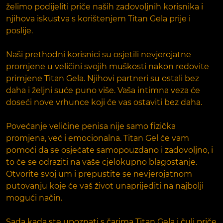
želimo podijeliti priče naših zadovoljnih korisnika i
njihova iskustva s korištenjem Titan Gela prije i
poslije.
Naši prethodni korisnici su osjetili nevjerojatne
promjene u veličini svojih muškosti nakon redovite
primjene Titan Gela. Njihovi partneri su ostali bez
daha i željni suće puno više. Vaša intimna veza će
doseći nove vrhunce koji će vas ostaviti bez daha.
Povećanje veličine penisa nije samo fizička
promjena, već i emocionalna. Titan Gel će vam
pomoći da se osjećate samopouzdano i zadovoljno, i
to će se odraziti na vaše cjelokupno blagostanje.
Otvorite svoj um i prepustite se nevjerojatnom
putovanju koje će vaš život unaprijediti na najbolji
mogući način.
Sada kada ste upoznati s čarima Titan Gela i čuli priče