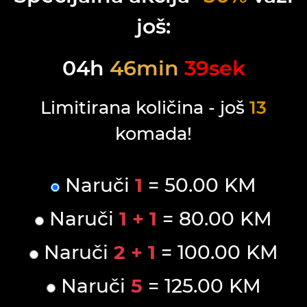
još:
04
h
46
min
39
sek
Limitirana količina - još
13
komada!
Naruči
1
= 50.00 KM
Naruči
1 + 1
= 80.00 KM
Naruči
2 + 1
= 100.00 KM
Naruči
5
= 125.00 KM