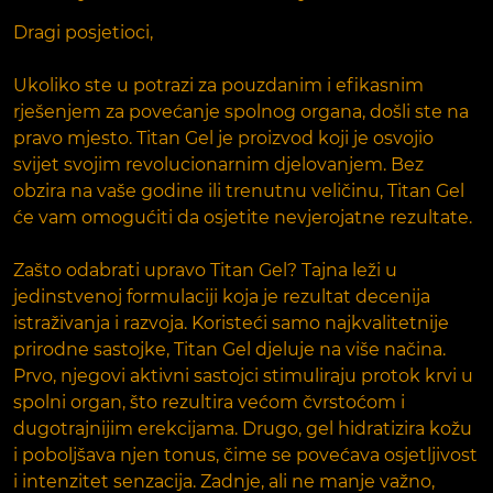
Dragi posjetioci,
Ukoliko ste u potrazi za pouzdanim i efikasnim
rješenjem za povećanje spolnog organa, došli ste na
pravo mjesto. Titan Gel je proizvod koji je osvojio
svijet svojim revolucionarnim djelovanjem. Bez
obzira na vaše godine ili trenutnu veličinu, Titan Gel
će vam omogućiti da osjetite nevjerojatne rezultate.
Zašto odabrati upravo Titan Gel? Tajna leži u
jedinstvenoj formulaciji koja je rezultat decenija
istraživanja i razvoja. Koristeći samo najkvalitetnije
prirodne sastojke, Titan Gel djeluje na više načina.
Prvo, njegovi aktivni sastojci stimuliraju protok krvi u
spolni organ, što rezultira većom čvrstoćom i
dugotrajnijim erekcijama. Drugo, gel hidratizira kožu
i poboljšava njen tonus, čime se povećava osjetljivost
i intenzitet senzacija. Zadnje, ali ne manje važno,