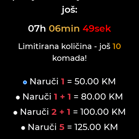
još:
07
h
06
min
49
sek
Limitirana količina - još
10
komada!
Naruči
1
= 50.00 KM
Naruči
1 + 1
= 80.00 KM
Naruči
2 + 1
= 100.00 KM
Naruči
5
= 125.00 KM