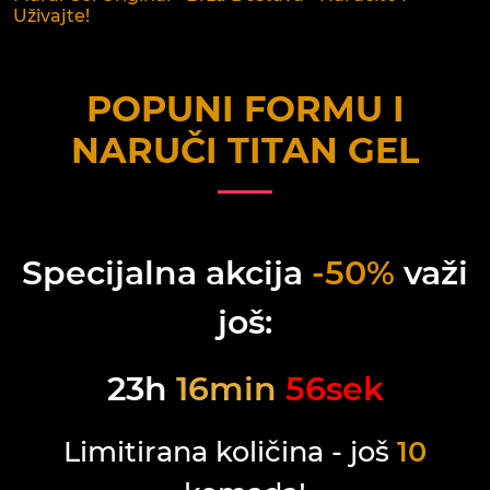
Uživajte!
POPUNI FORMU I
NARUČI
TITAN GEL
Specijalna akcija
-50%
važi
još:
23
h
16
min
56
sek
Limitirana količina - još
10