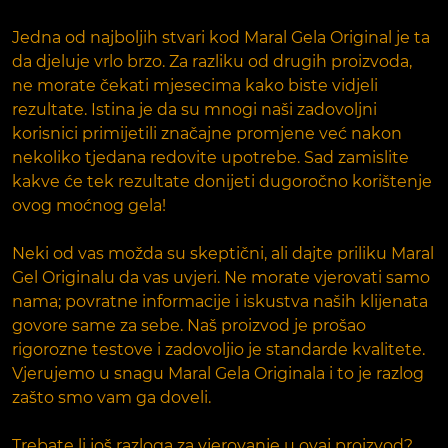
Jedna od najboljih stvari kod Maral Gela Original je ta
da djeluje vrlo brzo. Za razliku od drugih proizvoda,
ne morate čekati mjesecima kako biste vidjeli
rezultate. Istina je da su mnogi naši zadovoljni
korisnici primijetili značajne promjene već nakon
nekoliko tjedana redovite upotrebe. Sad zamislite
kakve će tek rezultate donijeti dugoročno korištenje
ovog moćnog gela!
Neki od vas možda su skeptični, ali dajte priliku Maral
Gel Originalu da vas uvjeri. Ne morate vjerovati samo
nama; povratne informacije i iskustva naših klijenata
govore same za sebe. Naš proizvod je prošao
rigorozne testove i zadovoljio je standarde kvalitete.
Vjerujemo u snagu Maral Gela Originala i to je razlog
zašto smo vam ga doveli.
Trebate li još razloga za vjerovanje u ovaj proizvod?