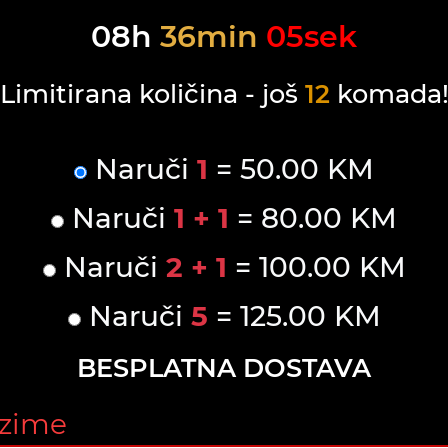
08
h
36
min
05
sek
Limitirana količina - još
12
komada
Naruči
1
= 50.00 KM
Naruči
1 + 1
= 80.00 KM
Naruči
2 + 1
= 100.00 KM
Naruči
5
= 125.00 KM
BESPLATNA DOSTAVA
ezime