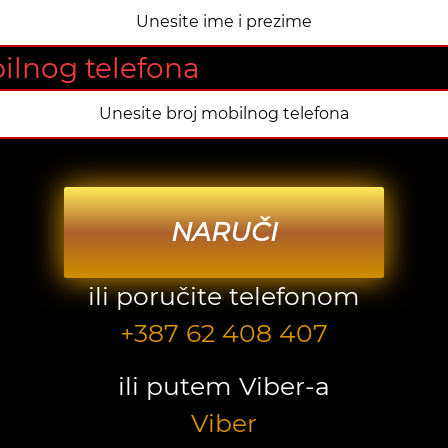
ilnog telefona
NARUČI
ili poručite telefonom
+387 62 408 407
ili putem Viber-a
Viber