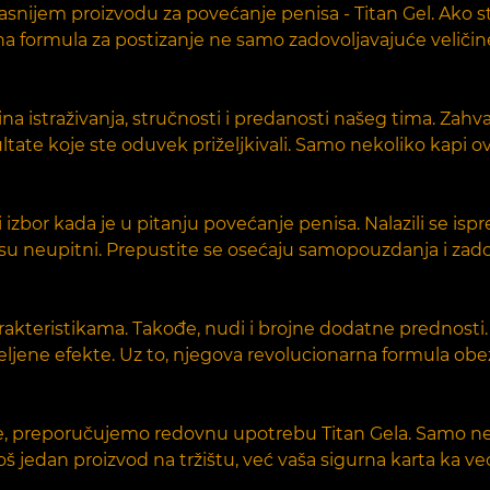
nijem proizvodu za povećanje penisa - Titan Gel. Ako ste
tajna formula za postizanje ne samo zadovoljavajuće veliči
ina istraživanja, stručnosti i predanosti našeg tima. Zahv
ultate koje ste oduvek priželjkivali. Samo nekoliko kapi 
izbor kada je u pitanju povećanje penisa. Nalazili se ispr
 neupitni. Prepustite se osećaju samopouzdanja i zadovol
kteristikama. Takođe, nudi i brojne dodatne prednosti. 
željene efekte. Uz to, njegova revolucionarna formula obe
ate, preporučujemo redovnu upotrebu Titan Gela. Samo n
o još jedan proizvod na tržištu, već vaša sigurna karta 