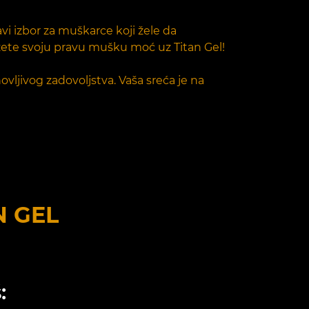
i izbor za muškarce koji žele da
ažete svoju pravu mušku moć uz Titan Gel!
ovljivog zadovoljstva. Vaša sreća je na
N GEL
: