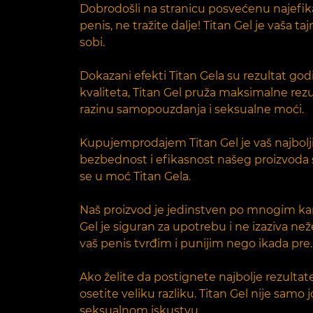
Dobrodošli na stranicu posvećenu najefikas
penis, ne tražite dalje! Titan Gel je vaša 
sobi.
Dokazani efekti Titan Gela su rezultat god
kvaliteta, Titan Gel pruža maksimalne rez
razinu samopouzdanja i seksualne moći.
Kupujemprodajem Titan Gel je vaš najbolji 
bezbednost i efikasnost našeg proizvoda su
se u moć Titan Gela.
Naš proizvod je jedinstven po mnogim kara
Gel je siguran za upotrebu i ne izaziva ne
vaš penis tvrđim i punijim nego ikada pre.
Ako želite da postignete najbolje rezult
osetite veliku razliku. Titan Gel nije sam
seksualnom iskustvu.