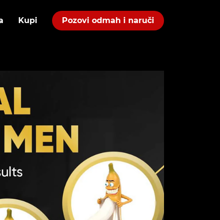
a
Kupi
Pozovi odmah i naruči