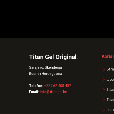
Titan Gel Original
.
Korisn
Sarajevo, Skenderija
Stra
Bosna i Hercegovina
Upo
Telefon:
+387 62 408 407
Tita
Email:
info@titangel.ba
Tita
Isku