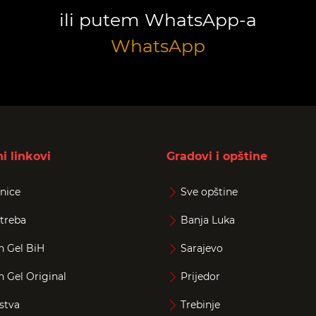
ili putem WhatsApp-a
WhatsApp
i linkovi
Gradovi i opštine
nice
Sve opštine
treba
Banja Luka
n Gel BiH
Sarajevo
n Gel Original
Prijedor
stva
Trebinje