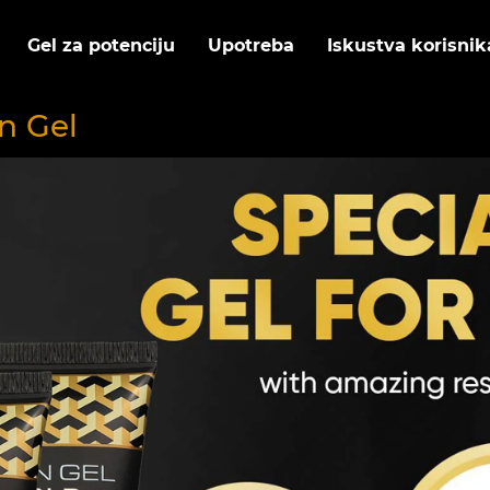
Gel za potenciju
Upotreba
Iskustva korisnik
n Gel