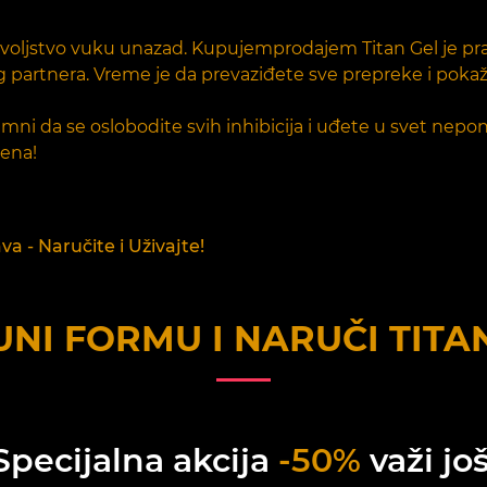
ovoljstvo vuku unazad. Kupujemprodajem Titan Gel je prav
og partnera. Vreme je da prevaziđete sve prepreke i pok
mni da se oslobodite svih inhibicija i uđete u svet nepon
jena!
 - Naručite i Uživajte!
NI FORMU I NARUČI
TITA
Specijalna akcija
-50%
važi još