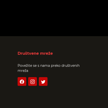
Društvene mreže
Povežite se s nama preko društvenih
mreža