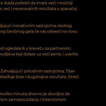
 ikada poželeli da imate veći i moćniji
ne, već i neverovatnih rezultata u spavaćoj
aljujući inovativnim sastojcima visokog
ovog čarobnog gela će vas odvesti na novu
ed ogledala ili u krevetu sa partnerom,
jstva koji dolaze uz veći penis, i uverite
Zahvaljujući prirodnim sastojcima, Titan
zbeđuje brze i dugotrajne rezultate, čineći
ekoliko minuta dnevno je dovoljno da
ka većem samopouzdanju i intenzivnom