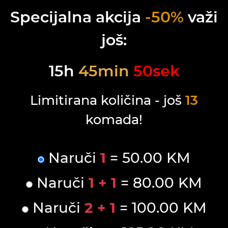
Specijalna akcija
-50%
važi
još:
15
h
45
min
50
sek
Limitirana količina - još
13
komada!
Naruči
1
= 50.00 KM
Naruči
1 + 1
= 80.00 KM
Naruči
2 + 1
= 100.00 KM