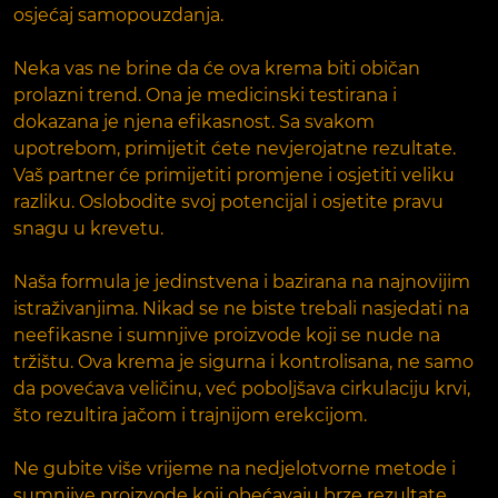
osjećaj samopouzdanja.
Neka vas ne brine da će ova krema biti običan
prolazni trend. Ona je medicinski testirana i
dokazana je njena efikasnost. Sa svakom
upotrebom, primijetit ćete nevjerojatne rezultate.
Vaš partner će primijetiti promjene i osjetiti veliku
razliku. Oslobodite svoj potencijal i osjetite pravu
snagu u krevetu.
Naša formula je jedinstvena i bazirana na najnovijim
istraživanjima. Nikad se ne biste trebali nasjedati na
neefikasne i sumnjive proizvode koji se nude na
tržištu. Ova krema je sigurna i kontrolisana, ne samo
da povećava veličinu, već poboljšava cirkulaciju krvi,
što rezultira jačom i trajnijom erekcijom.
Ne gubite više vrijeme na nedjelotvorne metode i
sumnjive proizvode koji obećavaju brze rezultate.