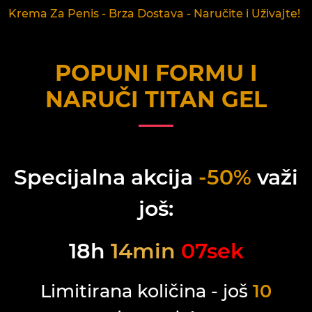
Krema Za Penis - Brza Dostava - Naručite i Uživajte!
POPUNI FORMU I
NARUČI
TITAN GEL
Specijalna akcija
-50%
važi
još:
18
h
14
min
07
sek
Limitirana količina - još
10