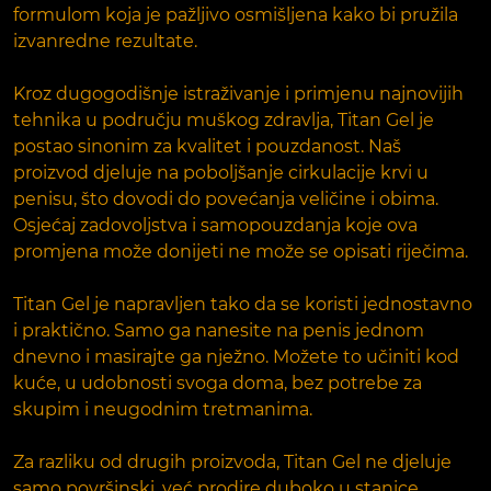
formulom koja je pažljivo osmišljena kako bi pružila
izvanredne rezultate.
Kroz dugogodišnje istraživanje i primjenu najnovijih
tehnika u području muškog zdravlja, Titan Gel je
postao sinonim za kvalitet i pouzdanost. Naš
proizvod djeluje na poboljšanje cirkulacije krvi u
penisu, što dovodi do povećanja veličine i obima.
Osjećaj zadovoljstva i samopouzdanja koje ova
promjena može donijeti ne može se opisati riječima.
Titan Gel je napravljen tako da se koristi jednostavno
i praktično. Samo ga nanesite na penis jednom
dnevno i masirajte ga nježno. Možete to učiniti kod
kuće, u udobnosti svoga doma, bez potrebe za
skupim i neugodnim tretmanima.
Za razliku od drugih proizvoda, Titan Gel ne djeluje
samo površinski, već prodire duboko u stanice