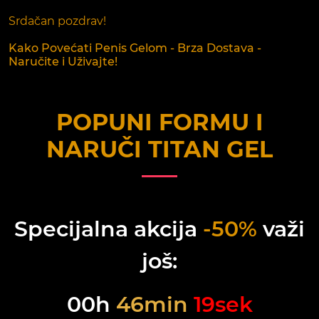
Srdačan pozdrav!
Kako Povećati Penis Gelom - Brza Dostava -
Naručite i Uživajte!
POPUNI FORMU I
NARUČI
TITAN GEL
Specijalna akcija
-50%
važi
još:
00
h
46
min
19
sek