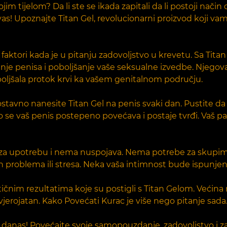
svojim tijelom? Da li ste se ikada zapitali da li postoji n
 vas! Upoznajte Titan Gel, revolucionarni proizvod koji 
ni faktori kada je u pitanju zadovoljstvo u krevetu. Sa Tit
anje penisa i poboljšanje vaše seksualne izvedbe. Njegov
poboljšala protok krvi ka vašem genitalnom području.
dnostavno nanesite Titan Gel na penis svaki dan. Pustite 
o se vaš penis postepeno povećava i postaje tvrđi. Vaš pa
an za upotrebu i nema nuspojava. Nema potrebe za skupim
vih problema ili stresa. Neka vaša intimnost bude ispun
tičnim rezultatima koje su postigli s Titan Gelom. Većina 
jerojatan. Kako Povećati Kurac je više nego pitanje sada.
el danas! Povećajte svoje samopouzdanje, zadovoljstvo i 