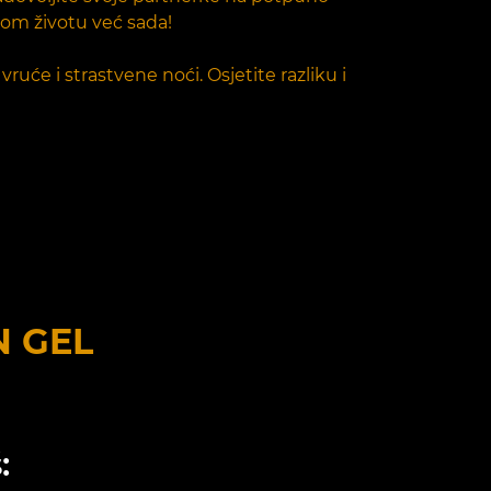
nom životu već sada!
ruće i strastvene noći. Osjetite razliku i
N GEL
: