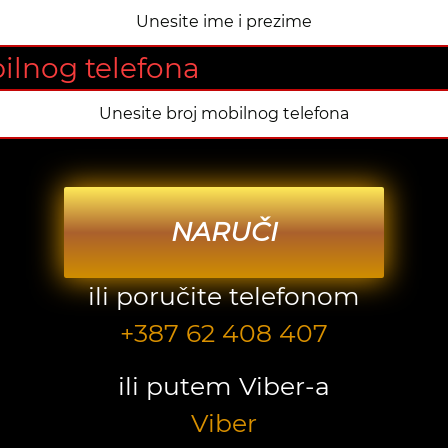
ilnog telefona
NARUČI
ili poručite telefonom
+387 62 408 407
ili putem Viber-a
Viber