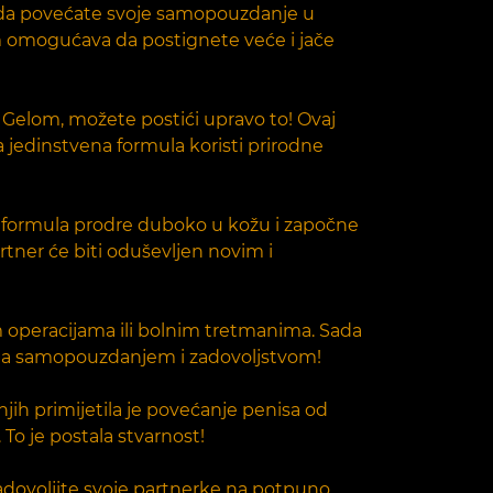
ačin da povećate svoje samopouzdanje u
vam omogućava da postignete veće i jače
an Gelom, možete postići upravo to! Ovaj
a jedinstvena formula koristi prirodne
da formula prodre duboko u kožu i započne
rtner će biti oduševljen novim i
 operacijama ili bolnim tretmanima. Sada
jena samopouzdanjem i zadovoljstvom!
njih primijetila je povećanje penisa od
 To je postala stvarnost!
zadovoljite svoje partnerke na potpuno