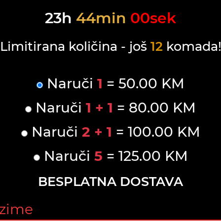
23
h
44
min
00
sek
Limitirana količina - još
12
komada
Naruči
1
= 50.00 KM
Naruči
1 + 1
= 80.00 KM
Naruči
2 + 1
= 100.00 KM
Naruči
5
= 125.00 KM
BESPLATNA DOSTAVA
ezime