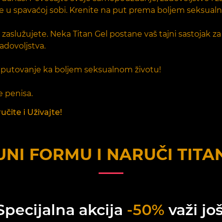
bode u spavaćoj sobi. Krenite na put prema boljem seksual
zaslužujete. Neka Titan Gel postane vaš tajni sastojak za v
adovoljstva.
e putovanje ka boljem seksualnom životu!
e penisa.
čite i Uživajte!
NI FORMU I NARUČI
TITA
Specijalna akcija
-50%
važi još