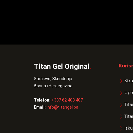
Titan Gel Original
.
Korisn
Sarajevo, Skenderija
Stra
Bosna i Hercegovina
Upo
Telefon:
+387 62 408 407
Tita
Email:
info@titangel.ba
Tita
Isku