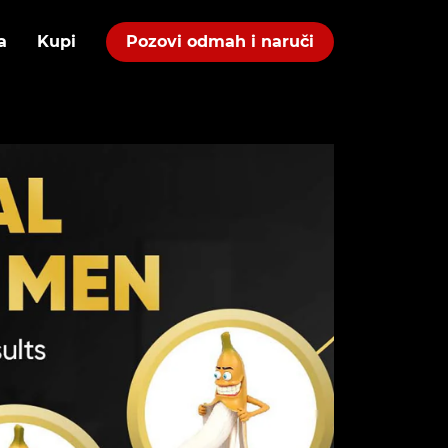
a
Kupi
Pozovi odmah i naruči