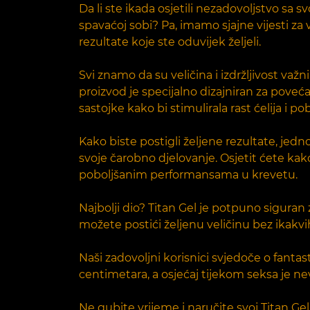
Da li ste ikada osjetili nezadovoljstvo sa 
spavaćoj sobi? Pa, imamo sjajne vijesti za
rezultate koje ste oduvijek željeli.
Svi znamo da su veličina i izdržljivost važ
proizvod je specijalno dizajniran za poveć
sastojke kako bi stimulirala rast ćelija i 
Kako biste postigli željene rezultate, je
svoje čarobno djelovanje. Osjetit ćete kak
poboljšanim performansama u krevetu.
Najbolji dio? Titan Gel je potpuno sigur
možete postići željenu veličinu bez ikak
Naši zadovoljni korisnici svjedoče o fantas
centimetara, a osjećaj tijekom seksa je nev
Ne gubite vrijeme i naručite svoj Titan G