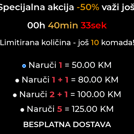
Specijalna akcija
-50%
važi još
00
h
40
min
33
sek
Limitirana količina - još
10
komada
Naruči
1
= 50.00 KM
Naruči
1 + 1
= 80.00 KM
Naruči
2 + 1
= 100.00 KM
Naruči
5
= 125.00 KM
BESPLATNA DOSTAVA