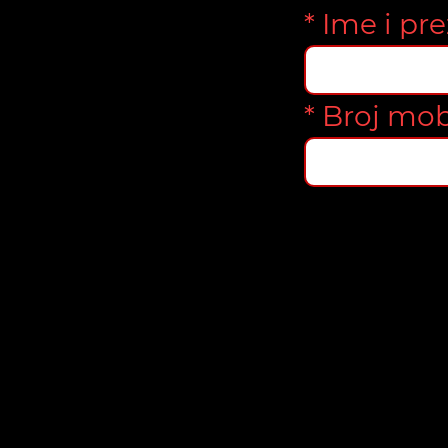
* Ime i pr
* Broj mob