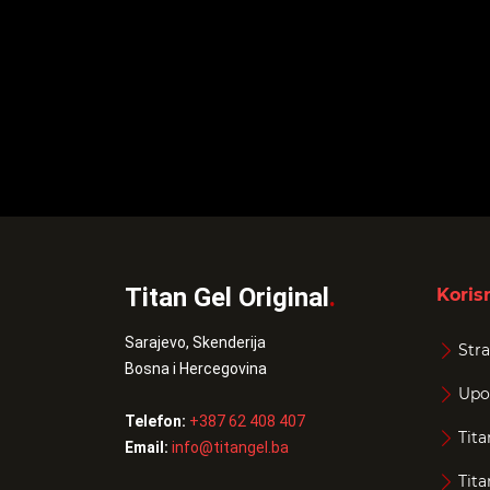
Titan Gel Original
.
Korisn
Sarajevo, Skenderija
Stra
Bosna i Hercegovina
Upo
Telefon:
+387 62 408 407
Tita
Email:
info@titangel.ba
Tita