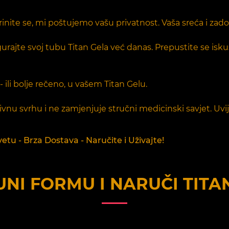
rinite se, mi poštujemo vašu privatnost. Vaša sreća i za
gurajte svoj tubu Titan Gela već danas. Prepustite se isku
li bolje rečeno, u vašem Titan Gelu.
u svrhu i ne zamjenjuje stručni medicinski savjet. Uvij
u - Brza Dostava - Naručite i Uživajte!
NI FORMU I NARUČI
TITA