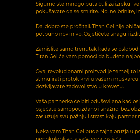
Sigurno ste mnogo puta čuli za izreku "vel
pokušavate da se smirite. No, ne brinite,
Da, dobro ste pročitali. Titan Gel nije ob
potpuno novi nivo. Osjetićete snagu i izdržlji
Zamislite samo trenutak kada se oslobodite 
Titan Gel će vam pomoći da budete najbolj
Ovaj revolucionarni proizvod je temeljito 
stimulirati protok krvi u vašem muškarcu,
doživljavate zadovoljstvo u krevetu.
Vaša partnerka će biti oduševljena kad os
osjećate samopouzdano i snažno, bez obzir
zaslužuje svu pažnju i strast koju partner 
Neka vam Titan Gel bude tajna oružja u 
nepokolebljivo, a vaša veza još jača.