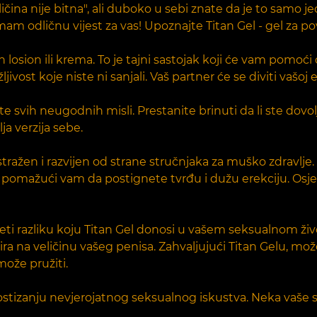
ičina nije bitna", ali duboko u sebi znate da je to samo j
 imam odličnu vijest za vas! Upoznajte Titan Gel - gel za
ičan losion ili krema. To je tajni sastojak koji će vam po
vost koje niste ni sanjali. Vaš partner će se diviti vašoj ene
svih neugodnih misli. Prestanite brinuti da li ste dovolj
a verzija sebe.
istražen i razvijen od strane stručnjaka za muško zdravlje
 pomažući vam da postignete tvrđu i dužu erekciju. Osjeti
jeti razliku koju Titan Gel donosi u vašem seksualnom ži
a na veličinu vašeg penisa. Zahvaljujući Titan Gelu, može
može pružiti.
postizanju nevjerojatnog seksualnog iskustva. Neka vaš