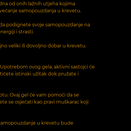
edna od onih lažnih utjeha kojima
 povećanje samopouzdanja u krevetu.
moći da podignete svoje samopouzdanje na
rgiji i strasti.
no veliki ili dovoljno dobar u krevetu.
. Upotrebom ovog gela, aktivni sastojci će
ćete istinski užitak dok pružate i
votu. Ovaj gel će vam pomoći da se
te se osjećati kao pravi muškarac koji
e samopouzdanje u krevetu bude