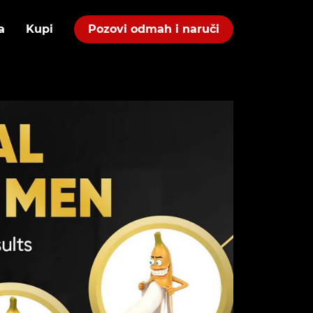
a
Kupi
Pozovi odmah i naruči