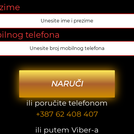
ezime
ilnog telefona
NARUČI
ili poručite telefonom
+387 62 408 407
ili putem Viber-a