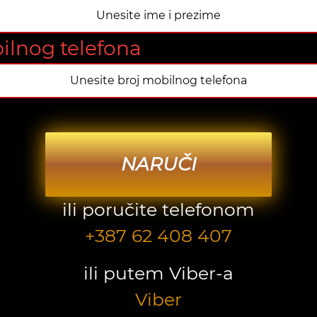
ilnog telefona
NARUČI
ili poručite telefonom
+387 62 408 407
ili putem Viber-a
Viber