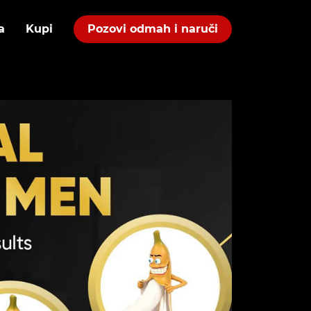
a
Kupi
Pozovi odmah i naruči