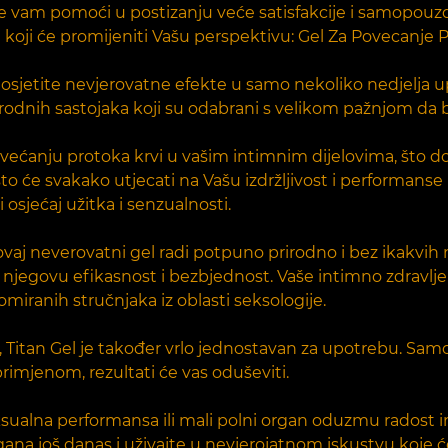
će vam pomoći u postizanju veće satisfakcije i samopou
koji će promijeniti Vašu perspektivu: Gel Za Povecanje 
osjetite nevjerovatne efekte u samo nekoliko nedjelja up
rirodnih sastojaka koji su odabrani s velikom pažnjom da 
ećanju protoka krvi u vašim intimnim dijelovima, što dov
što će svakako utjecati na Vašu izdržljivost i performans
i osjećaj užitka i senzualnosti.
ovaj neverovatni gel radi potpuno prirodno i bez ikakvih 
 njegovu efikasnost i bezbjednost. Vaše intimno zdravlje
miranih stručnjaka iz oblasti seksologije.
, Titan Gel je također vrlo jednostavan za upotrebu. Sam
imjenom, rezultati će vas oduševiti.
sualna performansa ili mali polni organ oduzmu radost in
gana još danas i uživajte u nevjerojatnom iskustvu koje