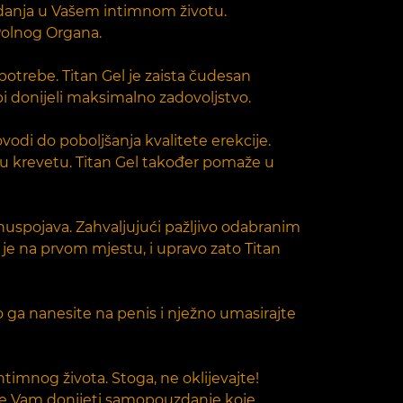
zdanja u Vašem intimnom životu.
Polnog Organa.
otrebe. Titan Gel je zaista čudesan
bi donijeli maksimalno zadovoljstvo.
odi do poboljšanja kvalitete erekcije.
e u krevetu. Titan Gel također pomaže u
nuspojava. Zahvaljujući pažljivo odabranim
 je na prvom mjestu, i upravo zato Titan
o ga nanesite na penis i nježno umasirajte
timnog života. Stoga, ne oklijevajte!
 će Vam donijeti samopouzdanje koje