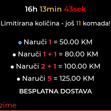
16
h
13
min
43
sek
Limitirana količina - još
11
komada!
Naruči
1
= 50.00 KM
Naruči
1 + 1
= 80.00 KM
Naruči
2 + 1
= 100.00 KM
Naruči
5
= 125.00 KM
BESPLATNA DOSTAVA
ezime