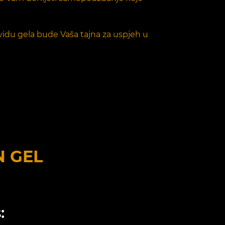
 vidu gela bude Vaša tajna za uspjeh u
N GEL
: