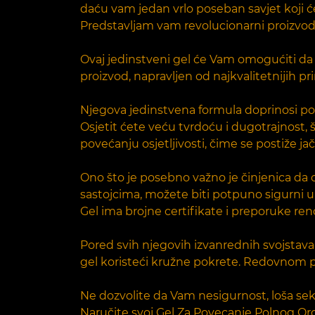
daću vam jedan vrlo poseban savjet koji 
Predstavljam vam revolucionarni proizvod 
Ovaj jedinstveni gel će Vam omogućiti da 
proizvod, napravljen od najkvalitetnijih p
Njegova jedinstvena formula doprinosi pov
Osjetit ćete veću tvrdoću i dugotrajnost, 
povećanju osjetljivosti, čime se postiže jač
Ono što je posebno važno je činjenica da 
sastojcima, možete biti potpuno sigurni u
Gel ima brojne certifikate i preporuke reno
Pored svih njegovih izvanrednih svojstava
gel koristeći kružne pokrete. Redovnom pr
Ne dozvolite da Vam nesigurnost, loša sek
Naručite svoj Gel Za Povecanje Polnog Or