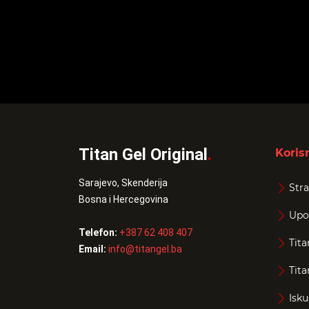
Titan Gel Original
.
Korisn
Sarajevo, Skenderija
Stra
Bosna i Hercegovina
Upo
Telefon:
+387 62 408 407
Tita
Email:
info@titangel.ba
Tita
Isku