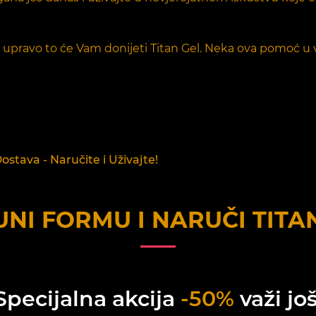
 i upravo to će Vam donijeti Titan Gel. Neka ova pomoć u
stava - Naručite i Uživajte!
NI FORMU I NARUČI
TITA
Specijalna akcija
-50%
važi još