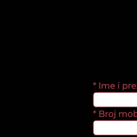
* Ime i pr
* Broj mob