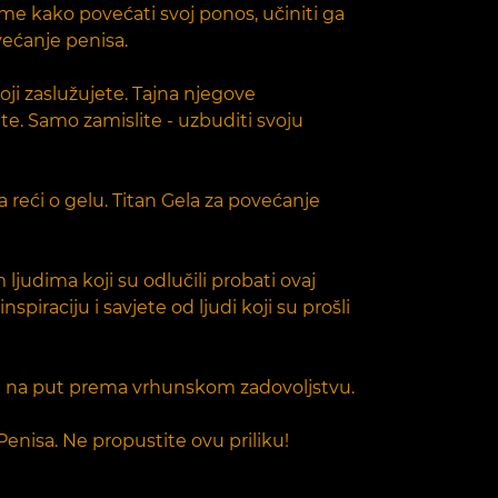
ome kako povećati svoj ponos, učiniti ga
većanje penisa.
ji zaslužujete. Tajna njegove
te. Samo zamislite - uzbuditi svoju
šta reći o gelu. Titan Gela za povećanje
judima koji su odlučili probati ovaj
piraciju i savjete od ljudi koji su prošli
ite na put prema vrhunskom zadovoljstvu.
nisa. Ne propustite ovu priliku!