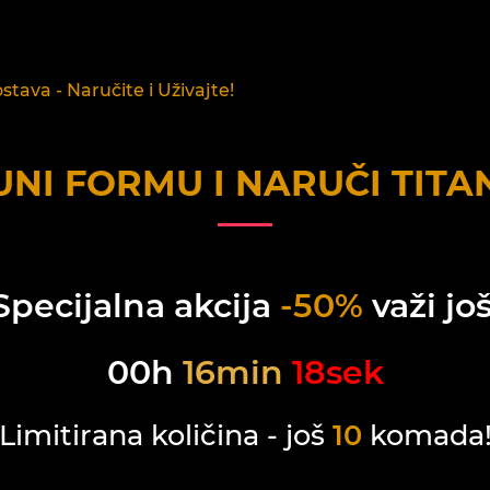
tava - Naručite i Uživajte!
NI FORMU I NARUČI
TITA
Specijalna akcija
-50%
važi još
00
h
16
min
17
sek
Limitirana količina - još
10
komada