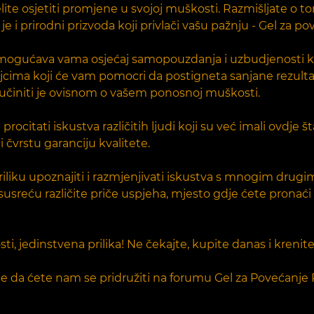
ite osjetiti promjene u svojoj muškosti. Razmišljate o t
e i prirodni prizvoda koji privlači vašu pažnju - Gel za po
 omogućava vama osjećaj samopouzdanja i uzbudjenosti ko
ojcima koji će vam pomocri da postigneta sanjane rezulta
 učiniti je ovisnom o vašem ponosnoj muškosti.
procitati iskustva različitih ljudi koji su već imali ovdje 
čvrstu garanciju kvalitete.
iku upoznajiti i razmjenjivati iskustva s mnogim drugim l
usreću različite priče uspjeha, mjesto gdje ćete pronaći ins
ti, jedinstvena prilika! Ne čekajte, kupite danas i kren
da ćete nam se pridružiti na forumu Gel za Povećanje Pe