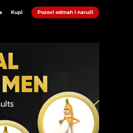
a
Kupi
Pozovi odmah i naruči