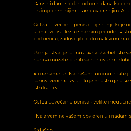
Danšnji dan je jedan od onih dana kada žel
još imponentnijim i samouvjerenijim. A tu j
Gel za povečanje penisa - rijeńenje koje
učinkovitosti leži u snažnim prirodni sast
partnericu, zadovoljiti je do maksimuma i
Pažnja, stvar je jednostavna! Zacheli ste se 
penisa mozete kupiti sa popustom i dobiti 
Ali ne samo to! Na našem forumu imate pril
jedinstveni proizvod. To je mjesto gdje se s
isto kao i vi.
Gel za povećanje penisa - velike mogućnos
Hvala vam na vašem povjerenju i nadam se 
Srdačno,