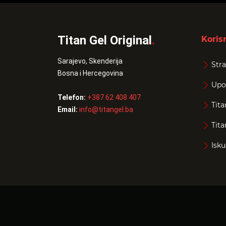
Titan Gel Original
.
Korisn
Sarajevo, Skenderija
Stra
Bosna i Hercegovina
Upo
Telefon:
+387 62 408 407
Tita
Email:
info@titangel.ba
Tita
Isku