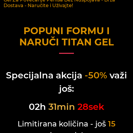
Dostava - Naručite i Uživajte!
POPUNI FORMU I
NARUČI
TITAN GEL
Specijalna akcija
-50%
važi
još:
02
h
31
min
28
sek
Limitirana količina - još
15