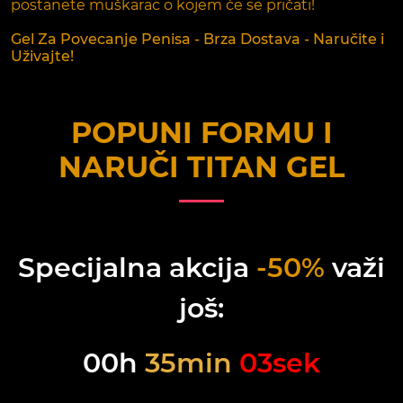
postanete muškarac o kojem će se pričati!
Gel Za Povecanje Penisa - Brza Dostava - Naručite i
Uživajte!
POPUNI FORMU I
NARUČI
TITAN GEL
Specijalna akcija
-50%
važi
još:
00
h
35
min
03
sek