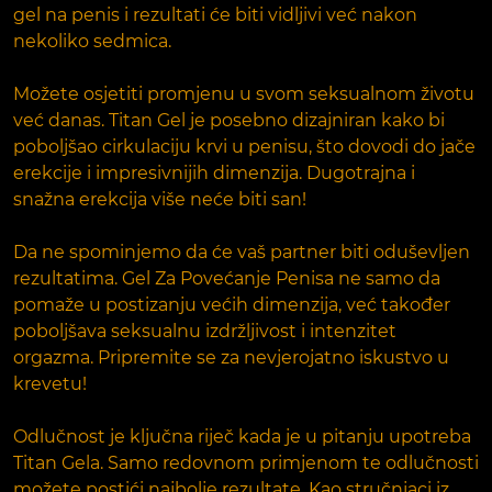
gel na penis i rezultati će biti vidljivi već nakon
nekoliko sedmica.
Možete osjetiti promjenu u svom seksualnom životu
već danas. Titan Gel je posebno dizajniran kako bi
poboljšao cirkulaciju krvi u penisu, što dovodi do jače
erekcije i impresivnijih dimenzija. Dugotrajna i
snažna erekcija više neće biti san!
Da ne spominjemo da će vaš partner biti oduševljen
rezultatima. Gel Za Povećanje Penisa ne samo da
pomaže u postizanju većih dimenzija, već također
poboljšava seksualnu izdržljivost i intenzitet
orgazma. Pripremite se za nevjerojatno iskustvo u
krevetu!
Odlučnost je ključna riječ kada je u pitanju upotreba
Titan Gela. Samo redovnom primjenom te odlučnosti
možete postići najbolje rezultate. Kao stručnjaci iz