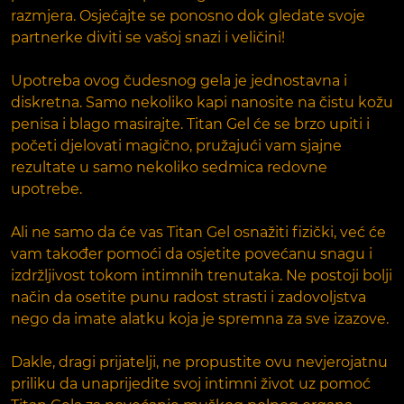
razmjera. Osjećajte se ponosno dok gledate svoje
partnerke diviti se vašoj snazi i veličini!
Upotreba ovog čudesnog gela je jednostavna i
diskretna. Samo nekoliko kapi nanosite na čistu kožu
penisa i blago masirajte. Titan Gel će se brzo upiti i
početi djelovati magično, pružajući vam sjajne
rezultate u samo nekoliko sedmica redovne
upotrebe.
Ali ne samo da će vas Titan Gel osnažiti fizički, već će
vam također pomoći da osjetite povećanu snagu i
izdržljivost tokom intimnih trenutaka. Ne postoji bolji
način da osetite punu radost strasti i zadovoljstva
nego da imate alatku koja je spremna za sve izazove.
Dakle, dragi prijatelji, ne propustite ovu nevjerojatnu
priliku da unaprijedite svoj intimni život uz pomoć