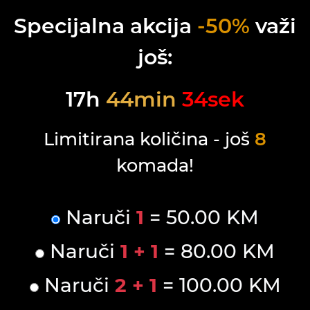
Specijalna akcija
-50%
važi
još:
17
h
44
min
34
sek
Limitirana količina - još
8
komada!
Naruči
1
= 50.00 KM
Naruči
1 + 1
= 80.00 KM
Naruči
2 + 1
= 100.00 KM