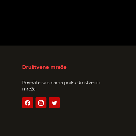
Društvene mreže
Povežite se s nama preko društvenih
mreža