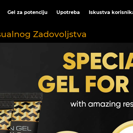
Gel za potenciju
Upotreba
Iskustva korisnik
sualnog Zadovoljstva