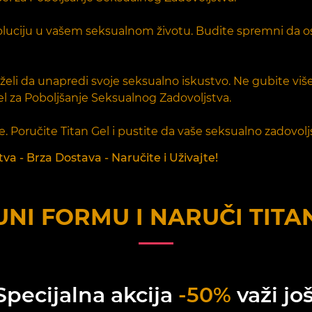
oluciju u vašem seksualnom životu. Budite spremni da osvo
želi da unapredi svoje seksualno iskustvo. Ne gubite više
el za Poboljšanje Seksualnog Zadovoljstva.
e. Poručite Titan Gel i pustite da vaše seksualno zadovol
a - Brza Dostava - Naručite i Uživajte!
NI FORMU I NARUČI
TITA
Specijalna akcija
-50%
važi još