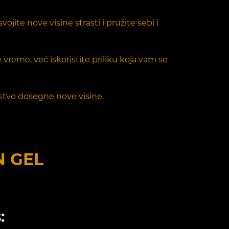
jite nove visine strasti i pružite sebi i
 vreme, već iskoristite priliku koja vam se
jstvo dosegne nove visine.
N GEL
: