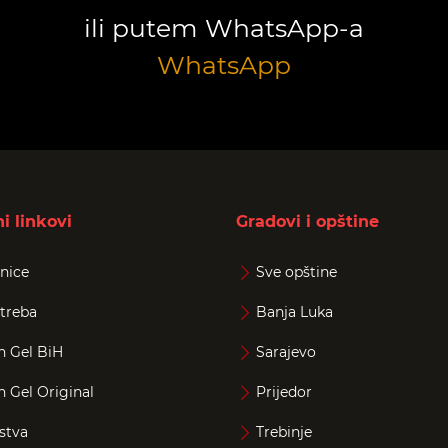
ili putem WhatsApp-a
WhatsApp
i linkovi
Gradovi i opštine
nice
Sve opštine
treba
Banja Luka
n Gel BiH
Sarajevo
n Gel Original
Prijedor
stva
Trebinje