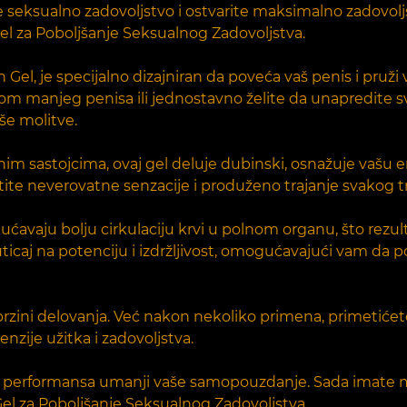
oje seksualno zadovoljstvo i ostvarite maksimalno zadovol
el za Poboljšanje Seksualnog Zadovoljstva.
n Gel, je specijalno dizajniran da poveća vaš penis i pruž
mom manjeg penisa ili jednostavno želite da unapredite s
še molitve.
m sastojcima, ovaj gel deluje dubinski, osnažuje vašu e
ite neverovatne senzacije i produženo trajanje svakog tr
gućavaju bolju cirkulaciju krvi u polnom organu, što re
 uticaj na potenciju i izdržljivost, omogućavajući vam da
brzini delovanja. Već nakon nekoliko primena, primetićete 
enzije užitka i zadovoljstva.
na performansa umanji vaše samopouzdanje. Sada imate 
el za Poboljšanje Seksualnog Zadovoljstva.