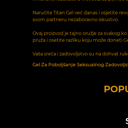
Naručite Titan Gel već danas i osjetite rev
svom partneru nezaboravno iskustvo.
Ovaj proizvod je tajno oružje za svakog ko 
pruža i osetite razliku koju može doneti G
Vaša sreća i zadovoljstvo su na dohvat ruk
Gel Za Poboljšanje Seksualnog Zadovoljstv
POPU