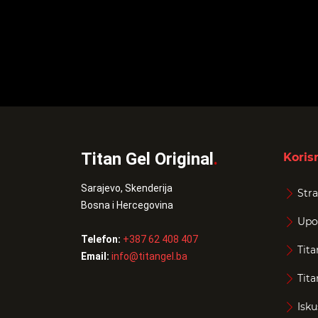
Titan Gel Original
.
Korisn
Sarajevo, Skenderija
Stra
Bosna i Hercegovina
Upo
Telefon:
+387 62 408 407
Tita
Email:
info@titangel.ba
Tita
Isku