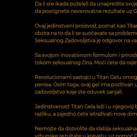
Da li ste ikada poželeli da unapredite sv
da postignete neverovatne rezultate uz G
Ovaj jedinstveni proizvod, poznat kao Tita
obzira na to da li se suočavate sa proble
Seksualnog Zadovoljstva je odgovor na va
Sa svojom inovativnom formulom i prirodni
tokom seksualnog čina. Moći ćete da osjet
Revolucionarni sastojci u Titan Gelu omo
penisa. Osim toga, ovaj gel ima pozitivan
zadovoljstvo koje ste oduvek sanjali.
Jedinstvenost Titan Gela leži i u njegovoj 
razliku, a zajedno ćete istraživati nove dim
Nemojte da dozvolite da slabija seksual
vrhunske rezultate u krevetu, uz pomoć G