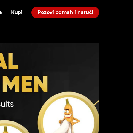
a
Kupi
Pozovi odmah i naruči