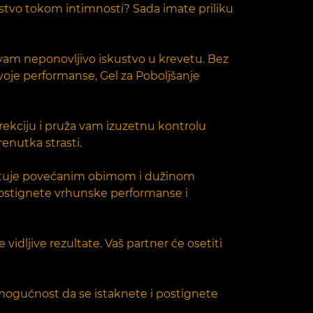
jstvo tokom intimnosti? Sada imate priliku
i vam neponovljivo iskustvo u krevetu. Bez
voje performanse, Gel za Poboljšanje
rekciju i pruža vam izuzetnu kontrolu
enutka strasti.
zultuje povećanim obimom i dužinom
 postignete vrhunske performanse i
vidljive rezultate. Vaš partner će osetiti
mogućnost da se istaknete i postignete