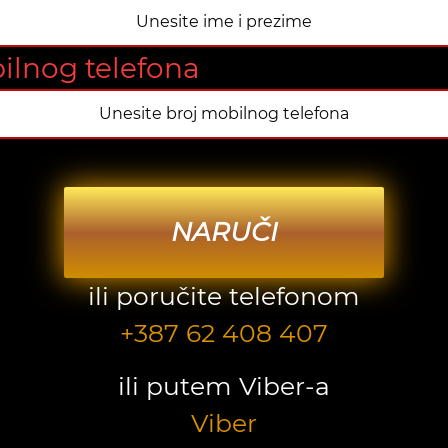
ilnog telefona
NARUČI
ili poručite telefonom
+387 62 408 407
ili putem Viber-a
Viber