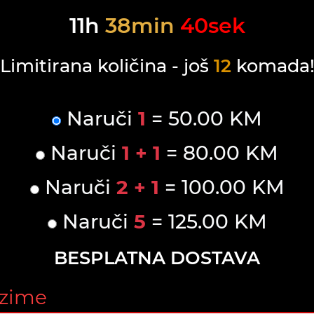
11
h
38
min
39
sek
Limitirana količina - još
12
komada
Naruči
1
= 50.00 KM
Naruči
1 + 1
= 80.00 KM
Naruči
2 + 1
= 100.00 KM
Naruči
5
= 125.00 KM
BESPLATNA DOSTAVA
ezime