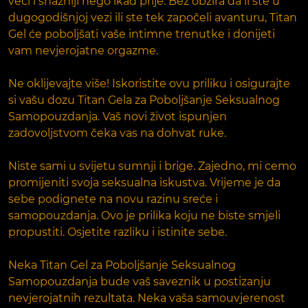
veći i snažniji nego ikad prije. Bez obzira da li ste u
dugogodišnjoj vezi ili ste tek započeli avanturu, Titan
Gel će poboljšati vaše intimne trenutke i donijeti
vam nevjerojatne orgazme.
Ne oklijevajte više! Iskoristite ovu priliku i osigurajte
si vašu dozu Titan Gela za Poboljšanje Seksualnog
Samopouzdanja. Vaš novi život ispunjen
zadovoljstvom čeka vas na dohvat ruke.
Niste sami u svijetu sumnji i brige. Zajedno, mi cemo
promijeniti svoja seksualna iskustva. Vrijeme je da
sebe podignete na novu razinu sreće i
samopouzdanja. Ovo je prilika koju ne biste smjeli
propustiti. Osjetite razliku i istinite sebe.
Neka Titan Gel za Poboljšanje Seksualnog
Samopouzdanja bude vaš saveznik u postizanju
nevjerojatnih rezultata. Neka vaša samouvjerenost