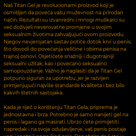
Naš Titan Gel je revolucionarni proizvod koji je
osmišljen da poveća vašu muževnost na prirodan
način. Rezultati su izvanredni i mnogi muškarci su
već doživjeli neverovatne promjene u svojim
seksualnim životima zahvaljujući ovom proizvodu.
Njegov nevjerojatan sastav potiče dotok krvi u penis,
što dovodi do povećanja veličine i obima penisa na
trajnoj osnovi. Osjetićete snažniji i dugotrajniji
seksualni užitak, kao i povećano seksualno
samopouzdanje. Važno je naglasiti da je Titan Gel
potpuno siguran za upotrebu, jer je razvijen
primjenjujući najviše standarde kvaliteta i bez bilo
kakvih štetnih sastojaka.
Kada je riječ o korištenju Titan Gela, priprema je
jednostavna i brza. Potrebno je samo nanijeti gel na
penis i lagano ga masirati. Ubrzo ćete primijetiti
napredak i na svoje oduševljenje, vaš penis postaje