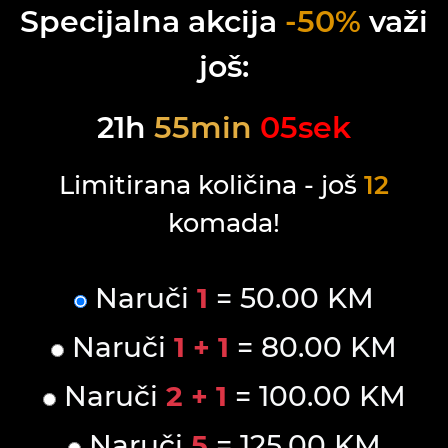
Specijalna akcija
-50%
važi
još:
21
h
55
min
05
sek
Limitirana količina - još
12
komada!
Naruči
1
= 50.00 KM
Naruči
1 + 1
= 80.00 KM
Naruči
2 + 1
= 100.00 KM
Naruči
5
= 125.00 KM