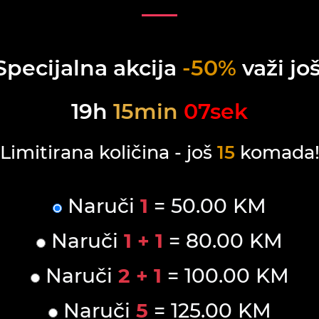
Specijalna akcija
-50%
važi još
19
h
15
min
07
sek
Limitirana količina - još
15
komada
Naruči
1
= 50.00 KM
Naruči
1 + 1
= 80.00 KM
Naruči
2 + 1
= 100.00 KM
Naruči
5
= 125.00 KM