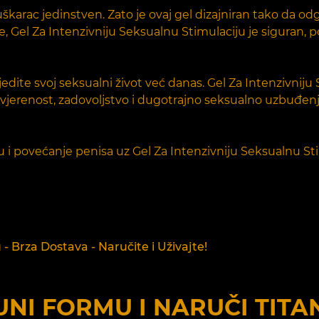
karac jedinstven. Zato je ovaj gel dizajniran tako da od
eve, Gel Za Intenzivniju Seksualnu Stimulaciju je siguran, 
prijedite svoj seksualni život već danas. Gel Za Intenzivni
uvjerenost, zadovoljstvo i dugotrajno seksualno uzbuđen
u i povećanje penisa uz Gel Za Intenzivniju Seksualnu Sti
- Brza Dostava - Naručite i Uživajte!
NI FORMU I NARUČI
TITA