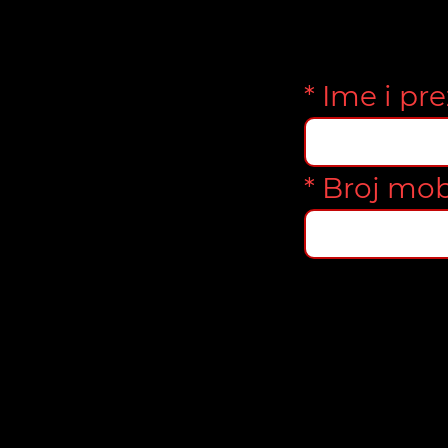
* Ime i pr
* Broj mob