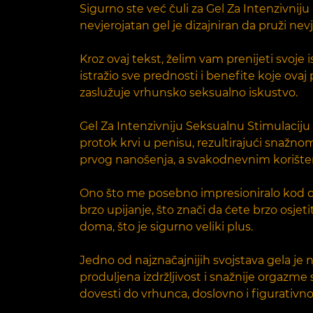
Sigurno ste već čuli za Gel Za Intenzivniju
nevjerojatan gel je dizajniran da pruži ne
Kroz ovaj tekst, želim vam prenijeti svoje
istražio sve prednosti i benefite koje ovaj
zaslužuje vrhunsko seksualno iskustvo.
Gel Za Intenzivniju Seksualnu Stimulaciju
protok krvi u penisu, rezultirajući snažn
prvog nanošenja, a svakodnevnim korišten
Ono što me posebno impresioniralo kod ov
brzo upijanje, što znači da ćete brzo osje
doma, što je sigurno veliki plus.
Jedno od najznačajnijih svojstava gela je 
produljena izdržljivost i snažnije orgazme
dovesti do vrhunca, doslovno i figurativno