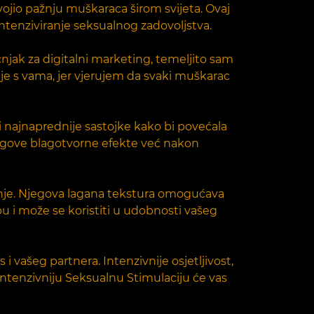
svojio pažnju muškaraca širom svijeta. Ovaj
intenziviranje seksualnog zadovoljstva.
čnjak za digitalni marketing, temeljito sam
anje s vama, jer vjerujem da svaki muškarac
i najnaprednije sastojke kako bi povećala
njegove blagotvorne efekte već nakon
anje. Njegova lagana tekstura omogućava
bu i može se koristiti u udobnosti vašeg
 vašeg partnera. Intenzivnije osjetljivost,
 Intenzivniju Seksualnu Stimulaciju će vas