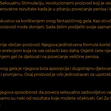
 Seksualnu Stimulaciju, revolucionarni proizvod koji je o
vjerovatne rezultate kada je u pitanju povećanje penisa i 
 iskustvo sa korištenjem ovog fantastičnog gela. Kao stru
 proizvod može donijeti. Sada želim podijeliti svoje sazn
 nije običan proizvod. Njegova jedinstvena formula korist
om erekcijom koja će vas ostaviti bez daha. Osjetit ćete 
jem gel će djelovati na povećanje veličine penisa.
og gela je njegova brza apsorpcija i dugotrajno djelov
titi promjenu. Ovaj proizvod je vrlo jednostavan za upotre
njegova sposobnost da poveća seksualno zadovoljstvo vas i
 samo su neki od rezultata koje možete očekivati. Gel Za
.