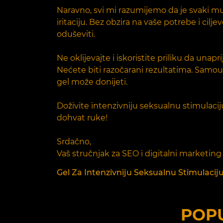
Naravno, svi mi razumijemo da je svaki muš
iritaciju. Bez obzira na vaše potrebe i cilj
oduševiti.
Ne oklijevajte i iskoristite priliku da una
Nećete biti razočarani rezultatima. Samo
gel može donijeti.
Doživite intenzivniju seksualnu stimulacij
dohvat ruke!
Srdačno,
Vaš stručnjak za SEO i digitalni marketing
Gel Za Intenzivniju Seksualnu Stimulaciju 
POPU