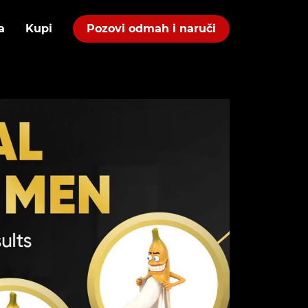
a
Kupi
Pozovi odmah i naruči