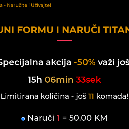
 - Naručite i Uživajte!
NI FORMU I NARUČI
TITA
Specijalna akcija
-50%
važi još
15
h
06
min
33
sek
Limitirana količina - još
11
komada!
Naruči
1
= 50.00 KM