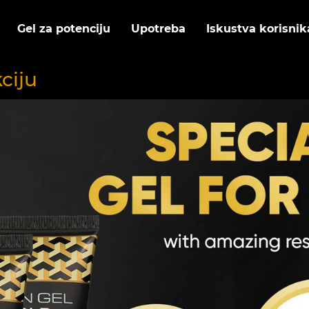
Gel za potenciju
Upotreba
Iskustva korisnik
ciju