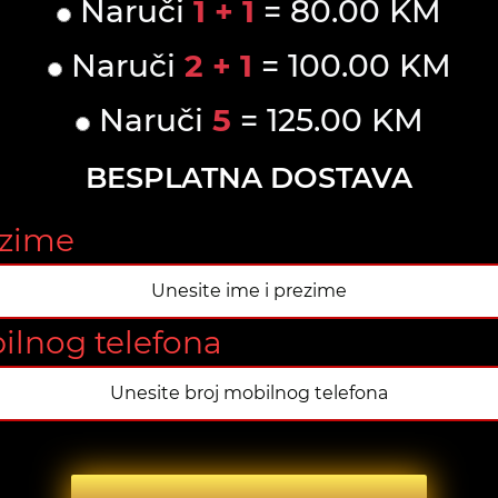
Naruči
1 + 1
= 80.00 KM
Naruči
2 + 1
= 100.00 KM
Naruči
5
= 125.00 KM
BESPLATNA DOSTAVA
ezime
ilnog telefona