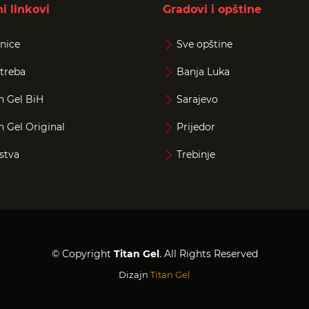
i linkovi
Gradovi i opštine
nice
Sve opštine
treba
Banja Luka
n Gel BiH
Sarajevo
n Gel Original
Prijedor
stva
Trebinje
© Copyright
Titan Gel
. All Rights Reserved
Dizajn
Titan Gel