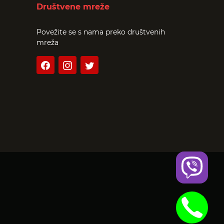
Društvene mreže
Povežite se s nama preko društvenih
mreža