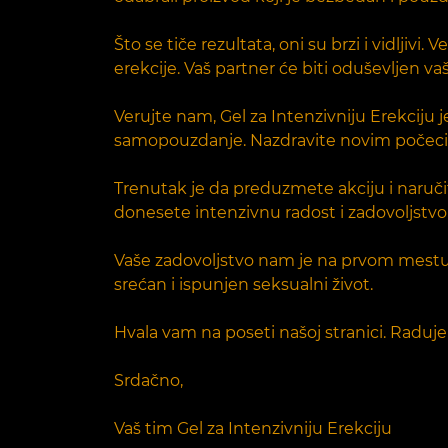
Što se tiče rezultata, oni su brzi i vidljiv
erekcije. Vaš partner će biti oduševljen va
Verujte nam, Gel za Intenzivniju Erekciju j
samopouzdanje. Nazdravite novim počecima
Trenutak je da preduzmete akciju i naručit
donesete intenzivnu radost i zadovoljstvo 
Vaše zadovoljstvo nam je na prvom mestu, 
srećan i ispunjen seksualni život.
Hvala vam na poseti našoj stranici. Raduj
Srdačno,
Vaš tim Gel za Intenzivniju Erekciju