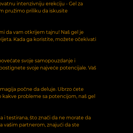
atnu intenzivniju erekciju - Gel za
m pružimo priliku da iskusite
 mi da vam otkrijem tajnu! Naš gel je
ijeta. Kada ga koristite, možete očekivati
a povećate svoje samopouzdanje i
 postignete svoje najveće potencijale. Vaš
 magija počne da deluje. Ubrzo ćete
bilo kakve probleme sa potencijom, naš gel
a i testirana, što znači da ne morate da
sa vašim partnerom, znajući da ste