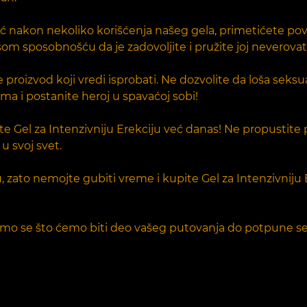
i. Već nakon nekoliko korišćenja našeg gela, primetićete po
šom sposobnošću da je zadovoljite i pružite joj neverovatn
e proizvod koji vredi isprobati. Ne dozvolite da loša seks
 i postanite heroj u spavaćoj sobi!
e Gel za Intenzivniju Erekciju već danas! Ne propustite pr
u svoj svet.
zato nemojte gubiti vreme i kupite Gel za Intenzivniju Er
emo se što ćemo biti deo vašeg putovanja do potpune sek