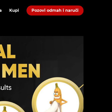
a
Kupi
Pozovi odmah i naruči