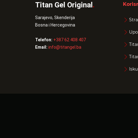
Titan Gel Original
.
Korisn
Sarajevo, Skenderija
Stra
Bosna i Hercegovina
Upo
Telefon:
+387 62 408 407
Tita
Email:
info@titangel.ba
Tita
Isku