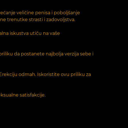
većanje veličine penisa i poboljšanje
e trenutke strasti i zadovoljstva.
ualna iskustva utiču na vaše
iliku da postanete najbolja verzija sebe i
ekciju odmah. Iskoristite ovu priliku za
sualne satisfakcije.