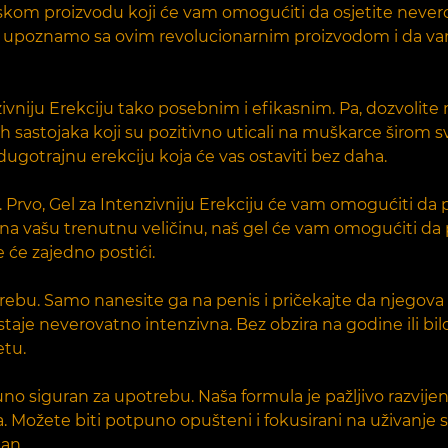
kom proizvodu koji će vam omogućiti da osjetite neverov
vas upoznamo sa ovim revolucionarnim proizvodom i da va
zivniju Erekciju tako posebnim i efikasnim. Pa, dozvolite
 sastojaka koji su pozitivno uticali na muškarce širom sv
ugotrajnu erekciju koja će vas ostaviti bez daha.
. Prvo, Gel za Intenzivniju Erekciju će vam omogućiti d
a na vašu trenutnu veličinu, naš gel će vam omogućiti da
 će zajedno postići.
trebu. Samo nanesite ga na penis i pričekajte da njegova
postaje neverovatno intenzivna. Bez obzira na godine ili 
etu.
uno siguran za upotrebu. Naša formula je pažljivo razvijen
. Možete biti potpuno opušteni i fokusirani na uživanje 
dan.