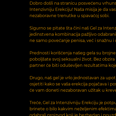
Dobro došli na stranicu posvećenu vrhuns
Intenzivniju Erekciju! Naša misija je da 
nezaboravne trenutke u spavaćoj sobi.
Sigurno se pitate šta čini naš Gel za Inten
jedinstvena kombinacija pažljivo odabranih
ne samo povećanje penisa, već i snažnu i d
Prednosti korišćenja našeg gela su brojne
poboljšate svoj seksualni život. Bez obzir
partner će biti oduševljen rezultatima koje
Drugo, naš gel je vrlo jednostavan za upo
osjetiti kako se vaša erekcija pojačava i 
će vam doneti nezaboravan užitak u krev
Treće, Gel za Intenzivniju Erekciju je potp
brinete o bilo kakvim neželjenim efektima
odabrali proizvod koji je bezbedan i pouz