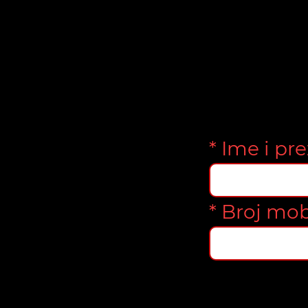
* Ime i pr
* Broj mob